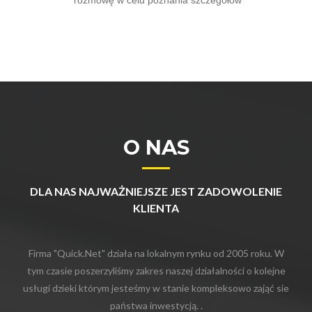
O NAS
DLA NAS NAJWAŻNIEJSZE JEST ZADOWOLENIE
KLIENTA
Firma "Quick.Net" działa na lokalnym rynku od 2005 roku. W
tym czasie poszerzyliśmy zakres naszej działalności o kolejne
usługi dzieki którym jesteśmy w stanie kompleksowo zająć sie
państwa inwestycją. .